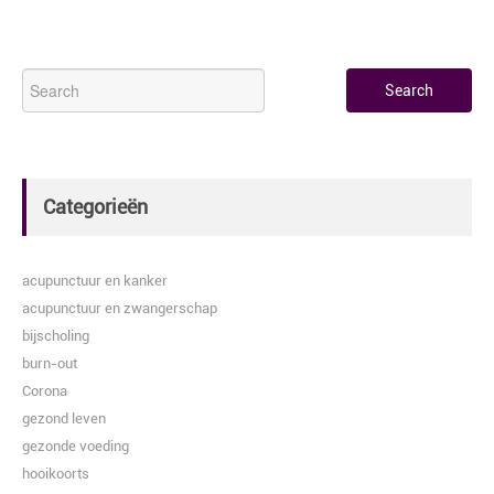
Categorieën
acupunctuur en kanker
acupunctuur en zwangerschap
bijscholing
burn-out
Corona
gezond leven
gezonde voeding
hooikoorts