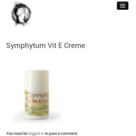
WELKOM
Symphytum Vit E Creme
ACUPUNCTUUR
BEHANDELINGEN
REFERENTIES
BERICHTEN
CONTACT & TARIEF
You must be
logged in
to post a comment.