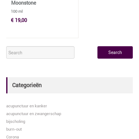
Moonstone
100 ml
€ 19,00
Categorieën
acupunctuur en kanker
acupunctuur en zwangerschap
bijscholing
burn-out
Corona