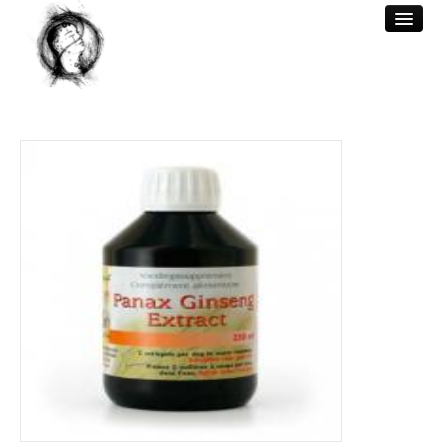
WELKOM
ACUPUNCTUUR
BEHANDELINGEN
REFERENTIES
BERICHTEN
CONTACT & TARIEF