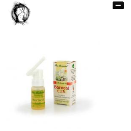
WELKOM
ACUPUNCTUUR
BEHANDELINGEN
REFERENTIES
BERICHTEN
CONTACT & TARIEF