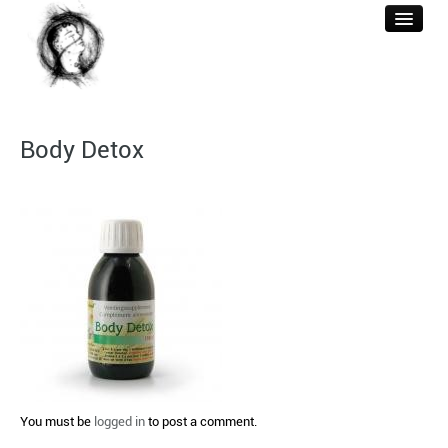
WELKOM
Body Detox
ACUPUNCTUUR
BEHANDELINGEN
REFERENTIES
BERICHTEN
CONTACT & TARIEF
You must be
logged in
to post a comment.