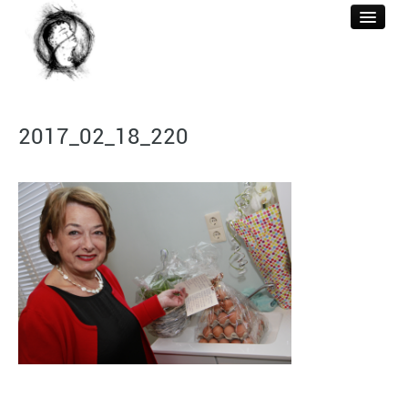
WELKOM
2017_02_18_220
ACUPUNCTUUR
BEHANDELINGEN
REFERENTIES
BERICHTEN
CONTACT & TARIEF