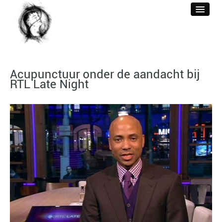
WELKOM
Acupunctuur onder de aandacht bij
ACUPUNCTUUR
RTL Late Night
BEHANDELINGEN
REFERENTIES
BERICHTEN
CONTACT & TARIEF