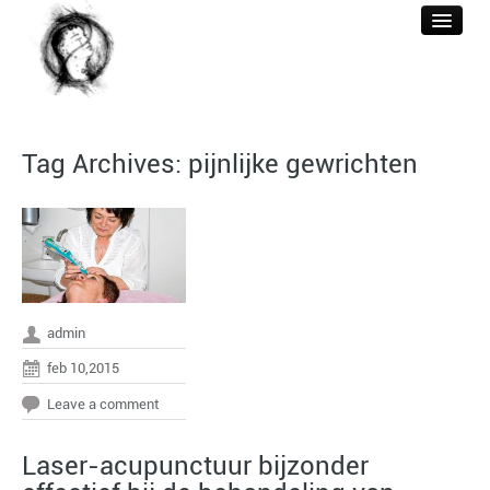
WELKOM
Tag Archives:
pijnlijke gewrichten
ACUPUNCTUUR
BEHANDELINGEN
REFERENTIES
BERICHTEN
admin
CONTACT & TARIEF
feb 10,2015
Leave a comment
Laser-acupunctuur bijzonder