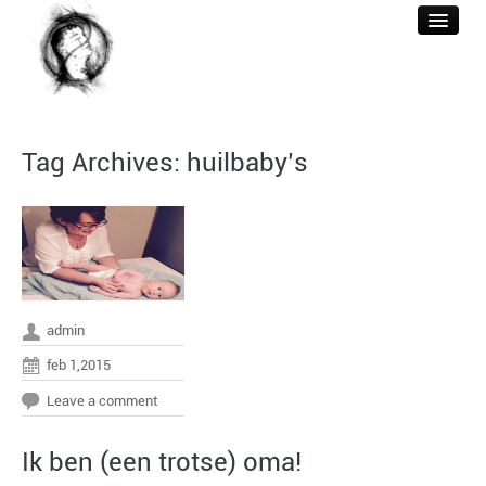
WELKOM
Tag Archives:
huilbaby’s
ACUPUNCTUUR
BEHANDELINGEN
REFERENTIES
BERICHTEN
admin
CONTACT & TARIEF
feb 1,2015
Leave a comment
Ik ben (een trotse) oma!